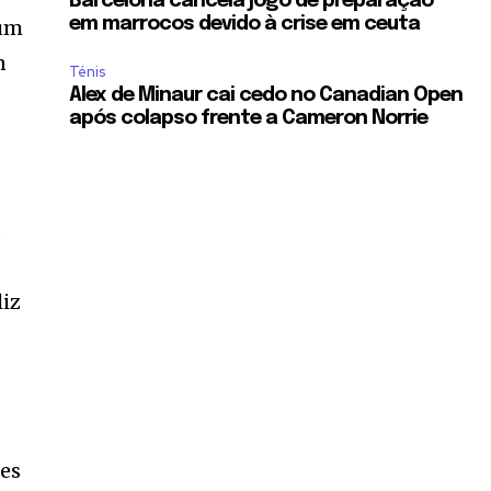
Barcelona cancela jogo de preparação
em marrocos devido à crise em ceuta
 um
n
Ténis
Alex de Minaur cai cedo no Canadian Open
após colapso frente a Cameron Norrie
s
liz
s
ões