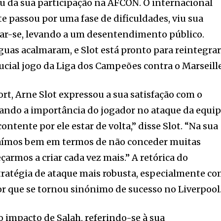
ou da sua participação na AFCON. O internacional
e passou por uma fase de dificuldades, viu sua
rar-se, levando a um desentendimento público.
guas acalmaram, e Slot está pronto para reintegra
rucial jogo da Liga dos Campeões contra o Marseille
rt, Arne Slot expressou a sua satisfação com o
cando a importância do jogador no ataque da equip
ontente por ele estar de volta,” disse Slot. “Na sua
saímos bem em termos de não conceder muitas
armos a criar cada vez mais.” A retórica do
tratégia de ataque mais robusta, especialmente c
or que se tornou sinónimo de sucesso no Liverpool
o impacto de Salah, referindo-se à sua