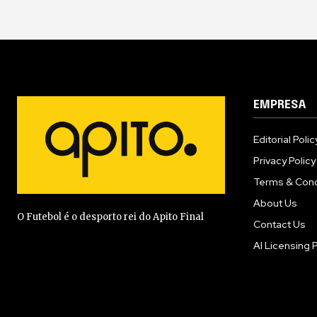
EMPRESA
Editorial Polic
Privacy Policy
Terms & Cond
About Us
O Futebol é o desporto rei do Apito Final
Contact Us
AI Licensing P