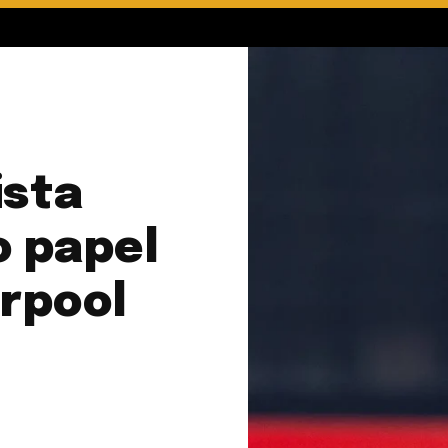
ista
o papel
erpool