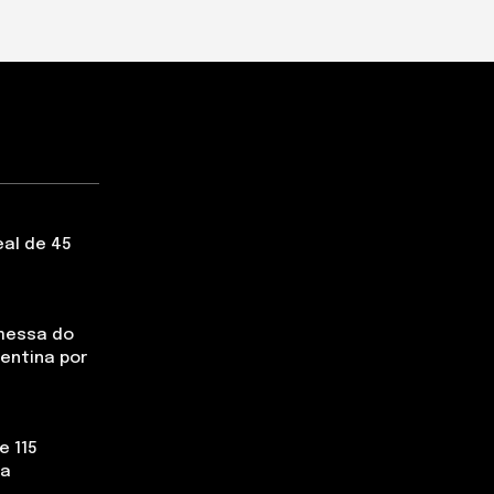
eal de 45
messa do
rentina por
e 115
la