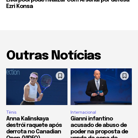
Liverpool pode rivalizar com Arsenal por defesa
Ezri Konsa
Outras Notícias
Ténis
Internacional
Anna Kalinskaya
Gianni infantino
destrói raquete após
acusado de abuso de
derrota no Canadian
poder na proposta de