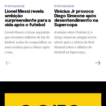
Internacional
Internacional
Lionel Messi revela
Vinicius Jr provoca
ambição
Diego Simeone após
surpreendente para a
desentendimento na
vida após o futebol
Supercopa
Lionel Messi, o ícone argentino
A tensão entre Vinicius Jr. e
que encantou milhões de fãs de
Diego Simeone atingiu novos
futebol, acaba de compartilhar os
níveis após a vitória do Real
seus sonhos para o futuro após
Madrid sobre o Atlético de
a sua...
Madrid na Supercopa...