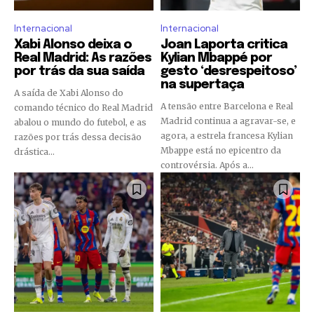
Internacional
Internacional
Xabi Alonso deixa o
Joan Laporta critica
Real Madrid: As razões
Kylian Mbappé por
por trás da sua saída
gesto ‘desrespeitoso’
na supertaça
A saída de Xabi Alonso do
A tensão entre Barcelona e Real
comando técnico do Real Madrid
Madrid continua a agravar-se, e
abalou o mundo do futebol, e as
agora, a estrela francesa Kylian
razões por trás dessa decisão
Mbappe está no epicentro da
drástica...
controvérsia. Após a...