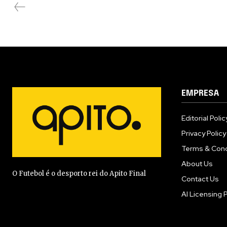
EMPRESA
Editorial Polic
Privacy Policy
Terms & Cond
About Us
O Futebol é o desporto rei do Apito Final
Contact Us
AI Licensing P