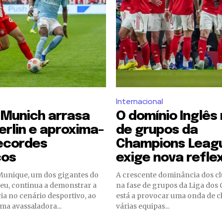
Internacional
 Munich arrasa
O domínio Inglês
erlin e aproxima-
de grupos da
ecordes
Champions Leag
cos
exige nova refle
Munique, um dos gigantes do
A crescente dominância dos cl
eu, continua a demonstrar a
na fase de grupos da Liga do
a no cenário desportivo, ao
está a provocar uma onda de c
ma avassaladora...
várias equipas...