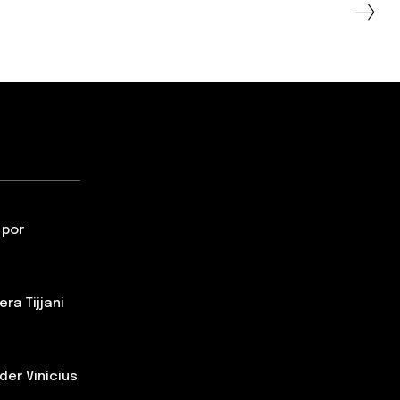
 por
ra Tijjani
der Vinícius