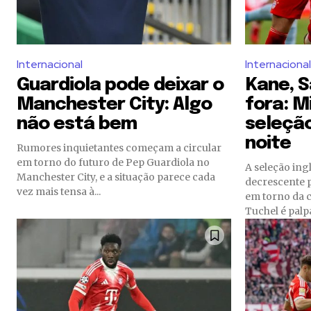
Internacional
Internacional
Guardiola pode deixar o
Kane, S
Manchester City: Algo
fora: M
não está bem
seleção
noite
Rumores inquietantes começam a circular
em torno do futuro de Pep Guardiola no
A seleção in
Manchester City, e a situação parece cada
decrescente p
vez mais tensa à...
em torno da 
Tuchel é palpá