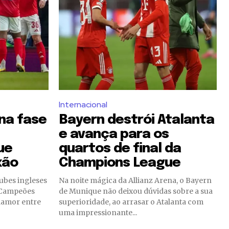
Internacional
 na fase
Bayern destrói Atalanta
e avança para os
ue
quartos de final da
xão
Champions League
ubes ingleses
Na noite mágica da Allianz Arena, o Bayern
s Campeões
de Munique não deixou dúvidas sobre a sua
lamor entre
superioridade, ao arrasar o Atalanta com
uma impressionante...