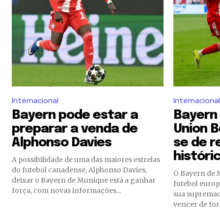
Internacional
Internacional
Bayern pode estar a
Bayern
preparar a venda de
Union B
Alphonso Davies
se de r
históri
A possibilidade de uma das maiores estrelas
do futebol canadense, Alphonso Davies,
O Bayern de 
deixar o Bayern de Munique está a ganhar
futebol europ
força, com novas informações...
sua supremaci
vencer de for