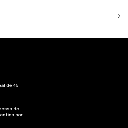
eal de 45
messa do
rentina por