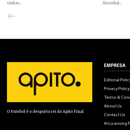
visitar...
Mundial...
EMPRESA
Editorial Polic
Privacy Policy
Terms & Cond
About Us
O Futebol é o desporto rei do Apito Final
Contact Us
AI Licensing P