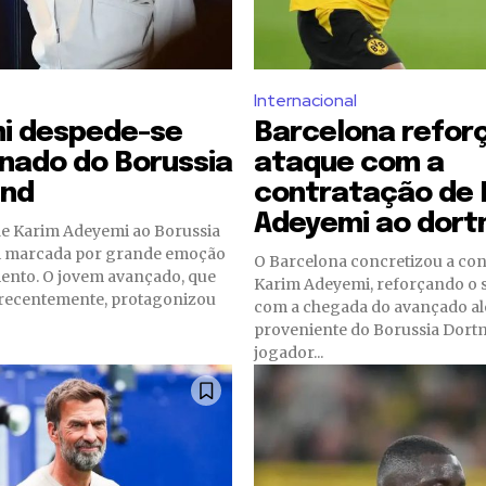
Internacional
i despede-se
Barcelona refor
nado do Borussia
ataque com a
nd
contratação de 
Adeyemi ao dor
de Karim Adeyemi ao Borussia
i marcada por grande emoção
O Barcelona concretizou a con
ento. O jovem avançado, que
Karim Adeyemi, reforçando o 
u recentemente, protagonizou
com a chegada do avançado a
proveniente do Borussia Dort
jogador...