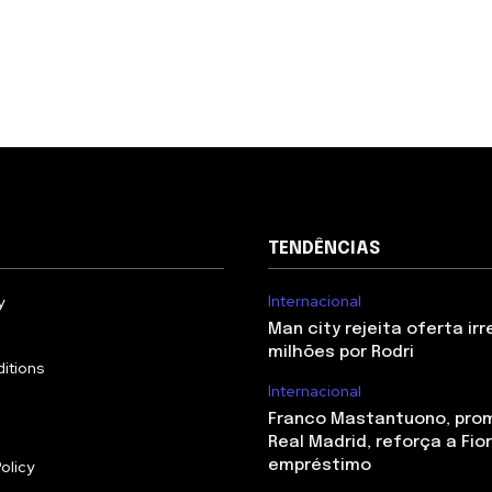
TENDÊNCIAS
Internacional
y
Man city rejeita oferta irr
milhões por Rodri
itions
Internacional
Franco Mastantuono, pro
Real Madrid, reforça a Fio
olicy
empréstimo