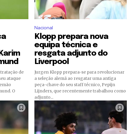
Nacional
ça
Klopp prepara nova
equipa técnica e
Karim
resgata adjunto do
tmund
Liverpool
tratação de
Jurgen Klopp prepara-se para revolucionar
seu ataque
a seleção alemã ao resgatar uma antiga
lemão
peça-chave do seu staff técnico, Pepijn
mund. O
Lijnders, que recentemente trabalhou como
adjunto...