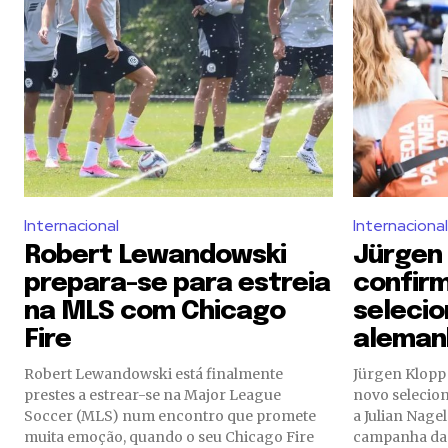
Internacional
Internacional
Robert Lewandowski
Jürgen
prepara-se para estreia
confir
na MLS com Chicago
selecio
Fire
aleman
Robert Lewandowski está finalmente
Jürgen Klopp 
prestes a estrear-se na Major League
novo selecio
Soccer (MLS) num encontro que promete
a Julian Nag
muita emoção, quando o seu Chicago Fire
campanha da 