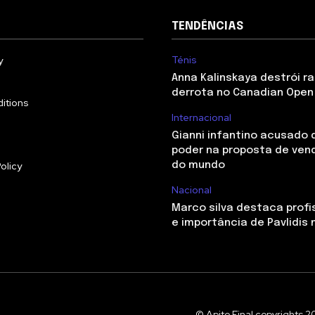
TENDÊNCIAS
Ténis
y
Anna Kalinskaya destrói r
derrota no Canadian Open 
itions
Internacional
Gianni infantino acusado 
poder na proposta de ven
olicy
do mundo
Nacional
Marco silva destaca profi
e importância de Pavlidis 
© Apito Final copyrights 