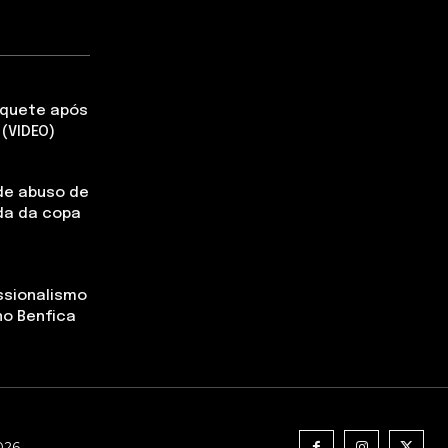
aquete após
(VIDEO)
de abuso de
da da copa
ssionalismo
no Benfica
2026