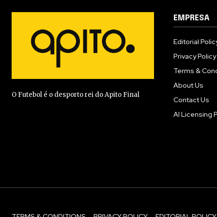
EMPRESA
Editorial Polic
Privacy Policy
Terms & Cond
About Us
O Futebol é o desporto rei do Apito Final
Contact Us
AI Licensing P
TERMS & CONDITIONS
PRIVACY POLICY
EDITORIAL POLICY