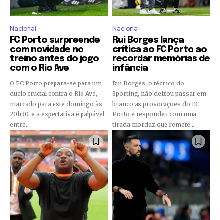
Nacional
Nacional
FC Porto surpreende
Rui Borges lança
com novidade no
crítica ao FC Porto ao
treino antes do jogo
recordar memórias de
com o Rio Ave
infância
O FC Porto prepara-se para um
Rui Borges, o técnico do
duelo crucial contra o Rio Ave,
Sporting, não deixou passar em
marcado para este domingo às
branco as provocações do FC
20h30, e a expectativa é palpável
Porto e respondeu com uma
entre...
tirada mordaz que remete...