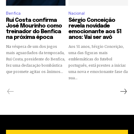
Benfica
Nacional
Rui Costa confirma
Sérgio Conceição
José Mourinho como
revela novidade
treinador do Benfica
emocionante aos 51
na próxima época
anos: Vai ser avô
Na véspera de um dos jogos
Aos 51 anos, Sérgio Conceição,
mais aguardados da temporada,
uma das figuras mais
Rui Costa, presidente do Benfica,
emblemáticas do futebol
fez uma declaração bombástica
português, está prestes a iniciar
que promete agitar os ânimos...
uma nova e emocionante fase da
sua...