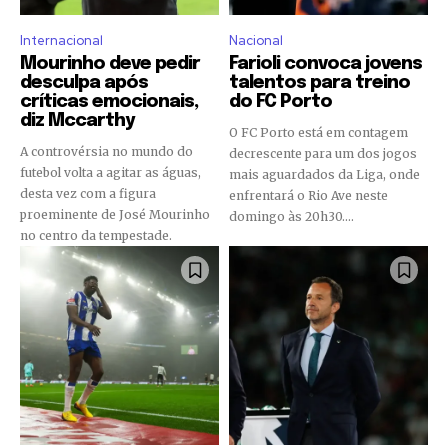
Internacional
Nacional
Mourinho deve pedir
Farioli convoca jovens
desculpa após
talentos para treino
críticas emocionais,
do FC Porto
diz Mccarthy
O FC Porto está em contagem
A controvérsia no mundo do
decrescente para um dos jogos
futebol volta a agitar as águas,
mais aguardados da Liga, onde
desta vez com a figura
enfrentará o Rio Ave neste
proeminente de José Mourinho
domingo às 20h30....
no centro da tempestade.