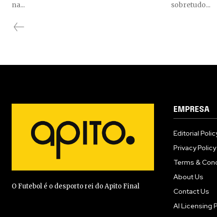
na...
sobretudo...
EMPRESA
Editorial Polic
Privacy Policy
Terms & Cond
About Us
O Futebol é o desporto rei do Apito Final
Contact Us
AI Licensing P