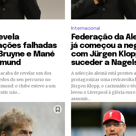
Internacional
evela
Federação da A
ações falhadas
já começou a ne
 Bruyne e Mané
com Jürgen Klop
tmund
suceder a Nage
 acaba de revelar um dos
A selecção alemã está prestes a
edos do seu percurso no
protagonizar uma reviravolta h
tmund: o clube esteve a um
Jürgen Klopp, o carismático té
tir não...
levou o Liverpool à glória eur
assumir...