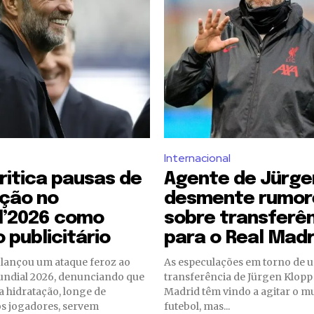
Internacional
ritica pausas de
Agente de Jürge
ação no
desmente rumor
l’2026 como
sobre transferê
 publicitário
para o Real Madr
 lançou um ataque feroz ao
As especulações em torno de u
ndial 2026, denunciando que
transferência de Jürgen Klopp 
a hidratação, longe de
Madrid têm vindo a agitar o 
s jogadores, servem
futebol, mas...