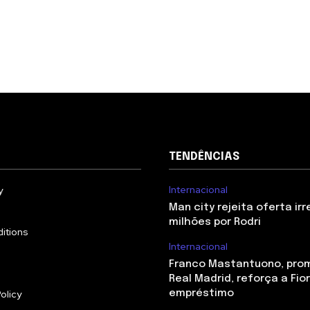
TENDÊNCIAS
Internacional
y
Man city rejeita oferta irr
milhões por Rodri
itions
Internacional
Franco Mastantuono, pro
Real Madrid, reforça a Fio
olicy
empréstimo