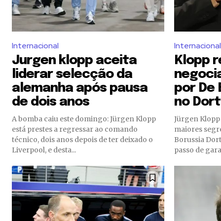
Internacional
Internacional
Jurgen klopp aceita
Klopp r
liderar selecção da
negoci
alemanha após pausa
por De
de dois anos
no Dor
A bomba caiu este domingo: Jürgen Klopp
Jürgen Klopp
está prestes a regressar ao comando
maiores segr
técnico, dois anos depois de ter deixado o
Borussia Dor
Liverpool, e desta...
passo de garan