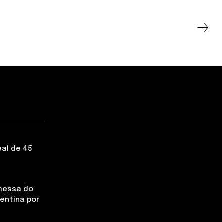
eal de 45
messa do
rentina por