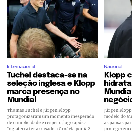
Internacional
Nacional
Tuchel destaca-se na
Klopp c
seleção inglesa e Klopp
hidrat
marca presença no
Mundia
Mundial
negócio
Thomas Tuchel e Jürgen Klopp
Jürgen Klopp
protagonizaram um momento inesperado
modelo do Mu
de cumplicidade e respeito, logo após a
as pausas par
Inglaterra ter arrasado a Croácia por 4-2
protegerem o