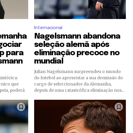
Internacional
lemanha
Nagelsmann abandona
gociar
seleção alemã após
p para
eliminação precoce no
lsmann
mundial
Julian Nagelsmann surpreendeu o mundo
istórica:
do futebol ao apresentar a sua demissão do
cnico que
cargo de seleccionador da Alemanha,
opeia, poderá
depois de uma catastrófica eliminação nos...