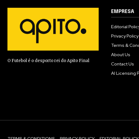
EMPRESA
Editorial Polic
Privacy Policy
Terms & Cond
About Us
O Futebol é o desporto rei do Apito Final
Contact Us
AI Licensing P
TERMS & CONDITIONS
PRIVACY POLICY
EDITORIAL POLICY