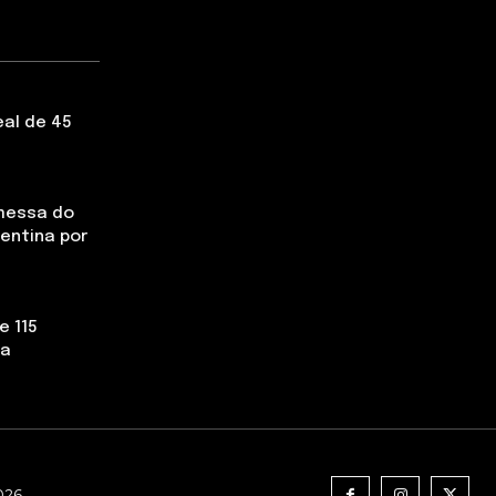
eal de 45
messa do
rentina por
e 115
la
2026