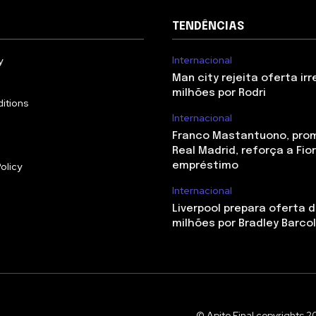
TENDÊNCIAS
Internacional
y
Man city rejeita oferta irr
milhões por Rodri
itions
Internacional
Franco Mastantuono, pro
Real Madrid, reforça a Fio
olicy
empréstimo
Internacional
Liverpool prepara oferta d
milhões por Bradley Barco
© Apito Final copyrights 