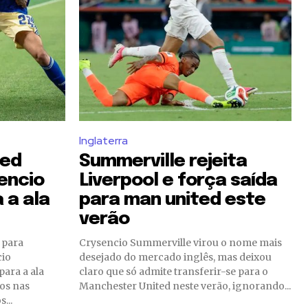
Inglaterra
ted
Summerville rejeita
encio
Liverpool e força saída
 a ala
para man united este
verão
 para
Crysencio Summerville virou o nome mais
cio
desejado do mercado inglês, mas deixou
ara a ala
claro que só admite transferir-se para o
os nas
Manchester United neste verão, ignorando...
...