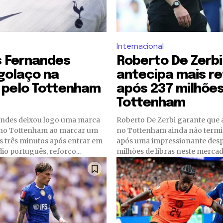
Internacional
 Fernandes
Roberto De Zerbi
golaço na
antecipa mais r
 pelo Tottenham
após 237 milhõe
Tottenham
ndes deixou logo uma marca
Roberto De Zerbi garante que 
 no Tottenham ao marcar um
no Tottenham ainda não term
s três minutos após entrar em
após uma impressionante desp
o português, reforço...
milhões de libras neste mercado