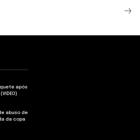
aquete após
(VIDEO)
de abuso de
da da copa