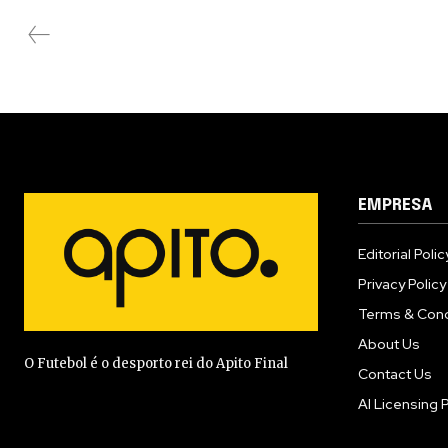
EMPRESA
Editorial Polic
Privacy Policy
Terms & Cond
About Us
O Futebol é o desporto rei do Apito Final
Contact Us
AI Licensing P