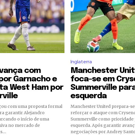
Inglaterra
vança com
Manchester Uni
por Garnacho e
foca-se em Crys
ta West Ham por
Summerville para
ville
esquerda
çou com uma proposta formal
Manchester United prepara-se
ra garantir Alejandro
reforçar o ataque com Crysen
rcando o início de uma
Summerville como prioridade p
isiva no mercado de
esquerda. Após garantir avanç
....
negociações por Andrey Santos