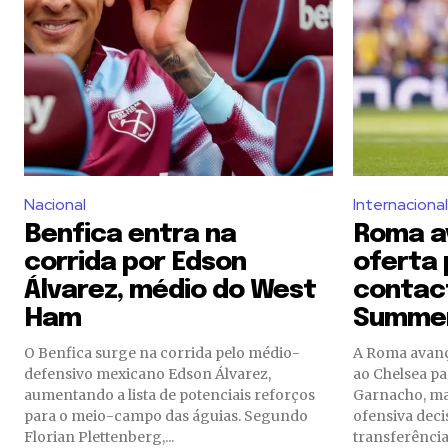
Nacional
Internacional
Benfica entra na
Roma a
corrida por Edson
oferta 
Álvarez, médio do West
contac
Ham
Summer
O Benfica surge na corrida pelo médio-
A Roma avan
defensivo mexicano Edson Álvarez,
ao Chelsea pa
aumentando a lista de potenciais reforços
Garnacho, ma
para o meio-campo das águias. Segundo
ofensiva dec
Florian Plettenberg,...
transferências