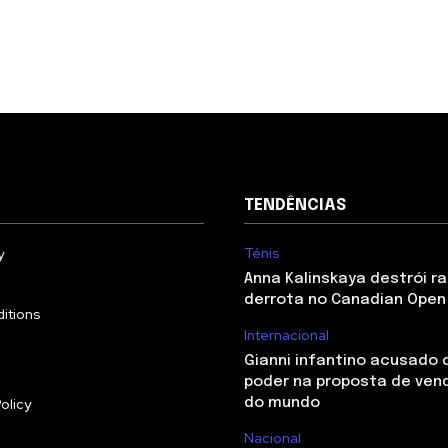
TENDÊNCIAS
Ténis
y
Anna Kalinskaya destrói r
derrota no Canadian Open 
itions
Internacional
Gianni infantino acusado 
poder na proposta de ven
olicy
do mundo
Nacional