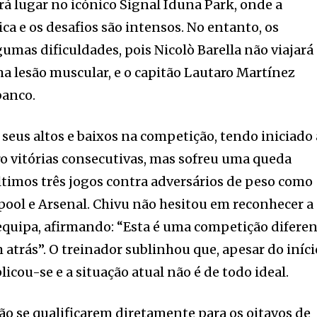
á lugar no icónico Signal Iduna Park, onde a
ca e os desafios são intensos. No entanto, os
umas dificuldades, pois Nicolò Barella não viajará
a lesão muscular, e o capitão Lautaro Martínez
banco.
 seus altos e baixos na competição, tendo iniciado 
o vitórias consecutivas, mas sofreu uma queda
ltimos três jogos contra adversários de peso como
rpool e Arsenal. Chivu não hesitou em reconhecer a
equipa, afirmando: “Esta é uma competição difere
 atrás”. O treinador sublinhou que, apesar do iníci
icou-se e a situação atual não é de todo ideal.
ão se qualificarem diretamente para os oitavos de