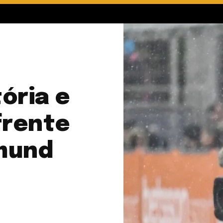
ória e
frente
tmund