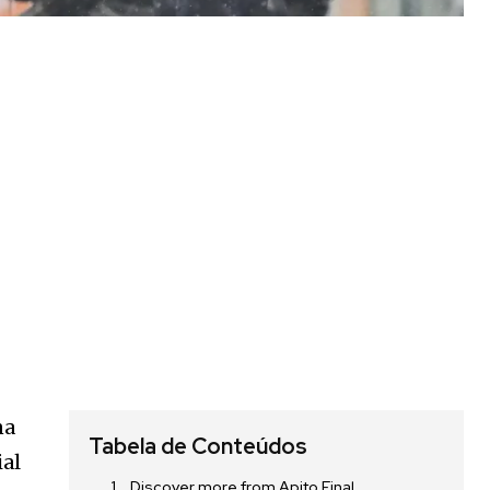
na
Tabela de Conteúdos
ial
Discover more from Apito Final