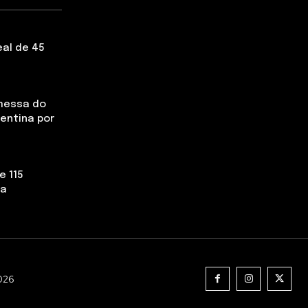
eal de 45
messa do
rentina por
e 115
la
2026