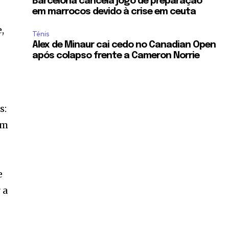
Barcelona cancela jogo de preparação
em marrocos devido à crise em ceuta
,
Ténis
Alex de Minaur cai cedo no Canadian Open
após colapso frente a Cameron Norrie
s:
em
e
 a