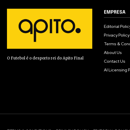
EMPRESA
Editorial Polic
Privacy Policy
Terms & Cond
About Us
O Futebol é o desporto rei do Apito Final
Contact Us
AI Licensing P