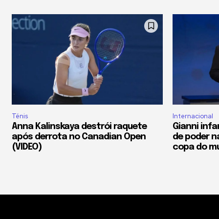
Ténis
Internacional
Anna Kalinskaya destrói raquete
Gianni inf
após derrota no Canadian Open
de poder n
(VIDEO)
copa do m