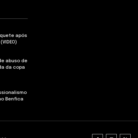
aquete após
(VIDEO)
de abuso de
da da copa
ssionalismo
no Benfica