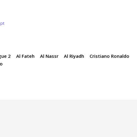
.pt
gue 2
Al Fateh
Al Nassr
Al Riyadh
Cristiano Ronaldo
ão