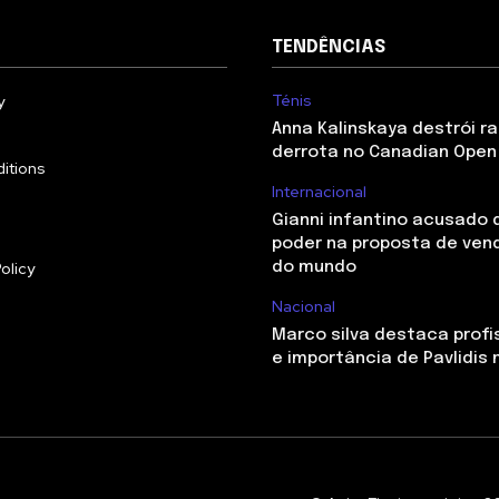
TENDÊNCIAS
Ténis
y
Anna Kalinskaya destrói r
derrota no Canadian Open 
itions
Internacional
Gianni infantino acusado 
poder na proposta de ven
olicy
do mundo
Nacional
Marco silva destaca profi
e importância de Pavlidis 