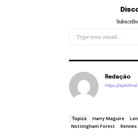
Disc
Subscribe
Type your email…
Redação
https://apitofinal
Harry Maguire
Len
Topics
Nottingham Forest
Rennes