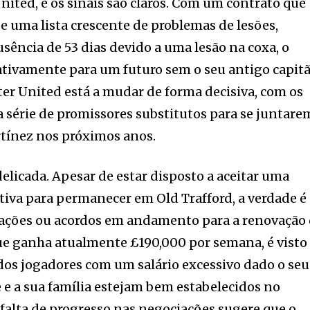
nited, e os sinais são claros. Com um contrato que
e uma lista crescente de problemas de lesões,
sência de 53 dias devido a uma lesão na coxa, o
 ativamente para um futuro sem o seu antigo capitã
er United está a mudar de forma decisiva, com os
a série de promissores substitutos para se juntare
rtínez nos próximos anos.
elicada. Apesar de estar disposto a aceitar uma
ativa para permanecer em Old Trafford, a verdade é
ações ou acordos em andamento para a renovação
que ganha atualmente £190,000 por semana, é visto
s jogadores com um salário excessivo dado o seu
e e a sua família estejam bem estabelecidos no
 falta de progresso nas negociações sugere que o