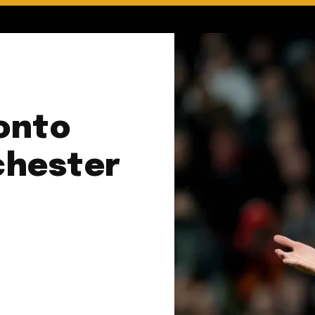
onto
chester