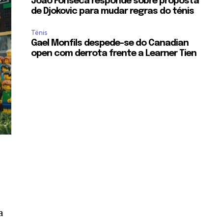
Joao Fonseca responde sobre proposta
de Djokovic para mudar regras do ténis
Ténis
Gael Monfils despede-se do Canadian
open com derrota frente a Learner Tien
a