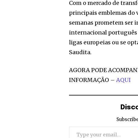
Com o mercado de transfe
principais emblemas do 
semanas prometem ser int
internacional português
ligas europeias ou se op
Saudita.
AGORA PODE ACOMPANH
INFORMAÇÃO –
AQUI
Disc
Subscribe
Type your email…