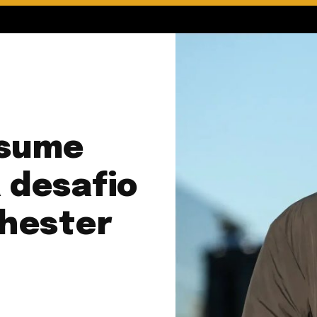
ssume
 desafio
hester