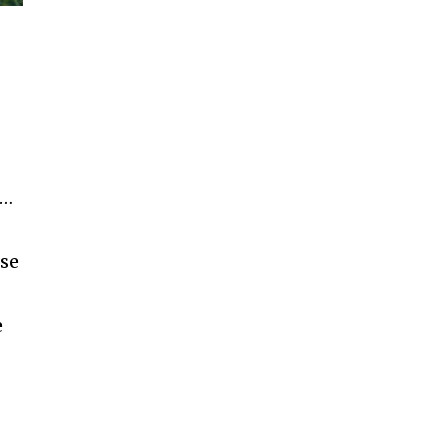
s…
 se
e