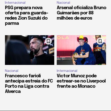
Internacional
Nacional
PSG prepara nova
Arsenal oficializa Bruno
oferta para guarda-
Guimarães por 88
redes Zion Suzuki do
milhões de euros
parma
Nacional
Internacional
Francesco farioli
Victor Munoz pode
antecipa estreia do FC
estrear-se no Liverpool
Porto na Liga contra
frente ao Monaco
Alverca