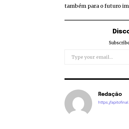
também para o futuro im
Disc
Subscribe
Type your email…
Redação
https://apitofinal