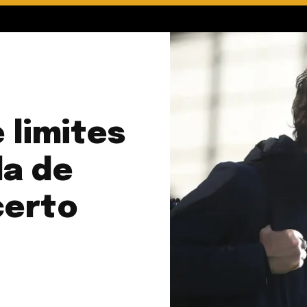
 limites
da de
certo