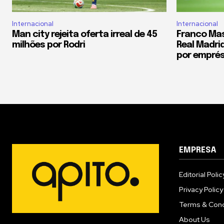
Internacional
Internacional
Man city rejeita oferta irreal de 45
Franco Ma
milhões por Rodri
Real Madrid
por empré
EMPRESA
Editorial Polic
Privacy Policy
Terms & Cond
About Us