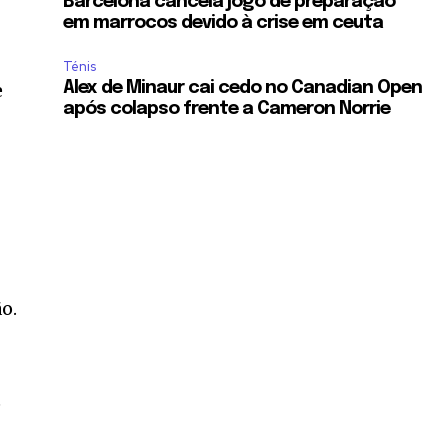
Barcelona cancela jogo de preparação
em marrocos devido à crise em ceuta
Ténis
e
Alex de Minaur cai cedo no Canadian Open
após colapso frente a Cameron Norrie
o.
e