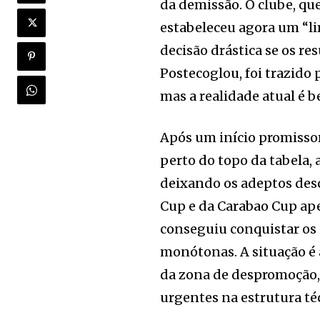
da demissão. O clube, que
estabeleceu agora um “li
decisão drástica se os r
Postecoglou, foi trazido 
mas a realidade atual é b
Após um início promisso
perto do topo da tabela, 
deixando os adeptos desc
Cup e da Carabao Cup ape
conseguiu conquistar os 
monótonas. A situação é
da zona de despromoção,
urgentes na estrutura té