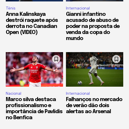
Ténis
Internacional
Anna Kalinskaya
Gianni infantino
destrói raquete após
acusado de abuso de
derrota no Canadian
poder na proposta de
Open (VIDEO)
venda da copa do
mundo
Nacional
Internacional
Marco silva destaca
Falhanços no mercado
profissionalismo e
de verão dão dois
importância de Pavlidis
alertas ao Arsenal
no Benfica