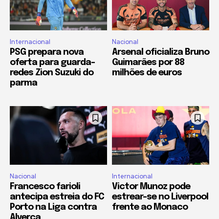
Internacional
Nacional
PSG prepara nova
Arsenal oficializa Bruno
oferta para guarda-
Guimarães por 88
redes Zion Suzuki do
milhões de euros
parma
Nacional
Internacional
Francesco farioli
Victor Munoz pode
antecipa estreia do FC
estrear-se no Liverpool
Porto na Liga contra
frente ao Monaco
Alverca