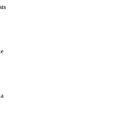
ais
te
ha