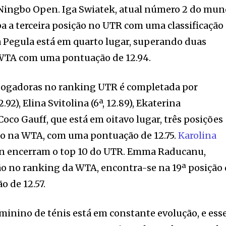
 Ningbo Open. Iga Swiatek, atual número 2 do mu
 a terceira posição no UTR com uma classificação
ca Pegula está em quarto lugar, superando duas
WTA com uma pontuação de 12.94.
s jogadoras no ranking UTR é completada por
2), Elina Svitolina (6ª, 12.89), Ekaterina
 Coco Gauff, que está em oitavo lugar, três posições
ção na WTA, com uma pontuação de 12.75.
Karolina
 encerram o top 10 do UTR. Emma Raducanu,
ão no ranking da WTA, encontra-se na 19ª posição
o de 12.57.
eminino de ténis está em constante evolução, e ess