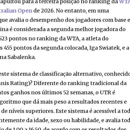
apultou para a terceira posição no ranking da
WT
tralian Open
de 2026. No entanto, em uma
a que avalia o desempenho dos jogadores com base
kina é considerada a segunda melhor jogadora do
.523 pontos no ranking da WTA, a atleta do
s 455 pontos da segunda colocada, Iga Swiatek, e a
yna Sabalenka.
ste sistema de classificação alternativo, conhecid
is Rating)? Diferente do ranking tradicional da
ntos ganhos nos últimos 52 semanas, o UTR é
ritmo que dá mais peso a resultados recentes e
 de níveis superiores. Este sistema é acessível a to
temente da idade, sexo ou habilidade, e avalia to
 de 1.00 a 16.50, de acordo com os resultados dos