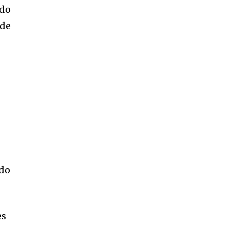
ndo
 de
 do
es