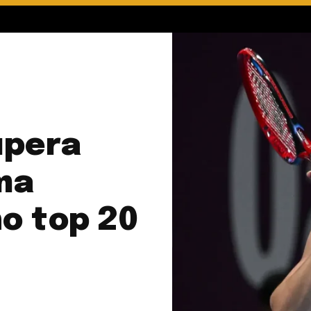
upera
ma
o top 20