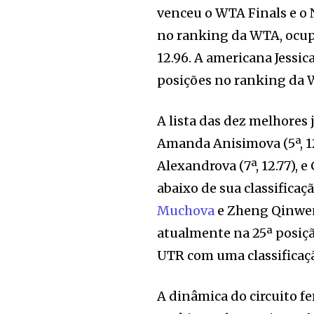
venceu o WTA Finals e o
no ranking da WTA, ocupa
12.96. A americana Jessi
posições no ranking da 
A lista das dez melhore
Amanda Anisimova (5ª, 12.9
Alexandrova (7ª, 12.77), e
abaixo de sua classifica
Muchova
e Zheng Qinwen
atualmente na 25ª posiç
UTR com uma classificaçã
A dinâmica do circuito f