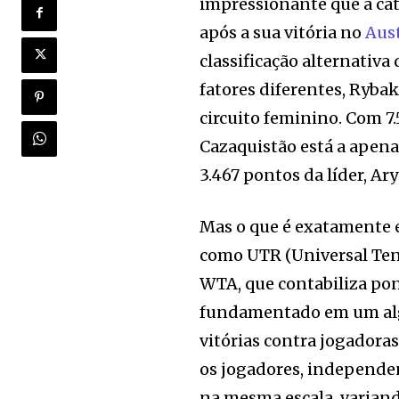
impressionante que a cat
após a sua vitória no
Aus
classificação alternativ
fatores diferentes, Ryba
circuito feminino. Com 7
Cazaquistão está a apena
3.467 pontos da líder, Ar
Mas o que é exatamente e
como UTR (Universal Tenn
WTA, que contabiliza po
fundamentado em um algo
vitórias contra jogadoras
os jogadores, independen
na mesma escala, variando