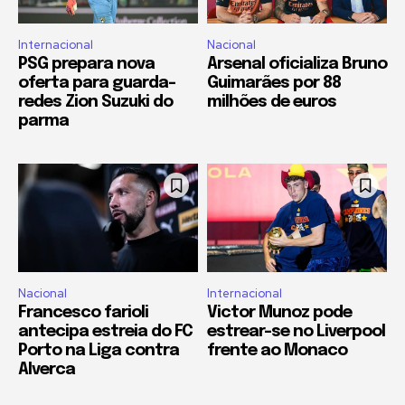
Internacional
Nacional
PSG prepara nova
Arsenal oficializa Bruno
oferta para guarda-
Guimarães por 88
redes Zion Suzuki do
milhões de euros
parma
Nacional
Internacional
Francesco farioli
Victor Munoz pode
antecipa estreia do FC
estrear-se no Liverpool
Porto na Liga contra
frente ao Monaco
Alverca