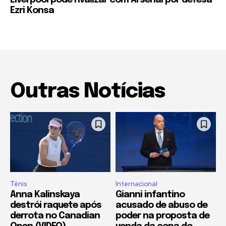
Liverpool pode rivalizar com Arsenal por defesa
Ezri Konsa
Outras Notícias
Ténis
Internacional
Anna Kalinskaya
Gianni infantino
destrói raquete após
acusado de abuso de
derrota no Canadian
poder na proposta de