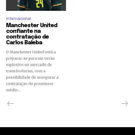
Internacional
Manchester United
confiante na
contratação de
Carlos Baleba
O Manchester United está a
preparar-se para um verão
explosivo no mercado de
transferências, com a
possibilidade de assegurar a
contratação do promissor
médio...