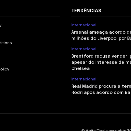
TENDÊNCIAS
Internacional
y
Arsenal ameaça acordo de
milhões do Liverpool por B
itions
Internacional
Brentford recusa vender I
apesar do interesse de m
olicy
Chelsea
Internacional
Real Madrid procura alter
Rodri após acordo com Ba
© Apito Final copyrights 