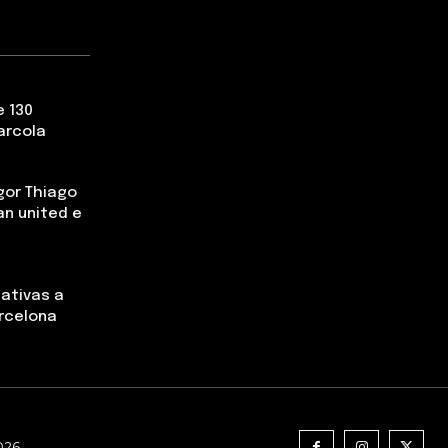
 130
arcola
gor Thiago
an united e
nativas a
rcelona
2026