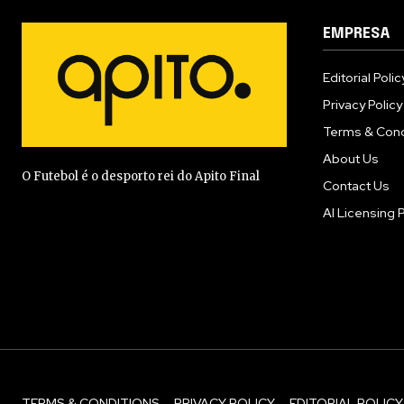
EMPRESA
Editorial Polic
Privacy Policy
Terms & Cond
About Us
O Futebol é o desporto rei do Apito Final
Contact Us
AI Licensing P
TERMS & CONDITIONS
PRIVACY POLICY
EDITORIAL POLICY