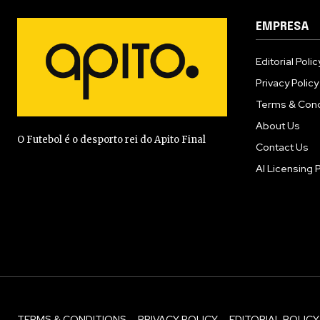
EMPRESA
Editorial Polic
Privacy Policy
Terms & Cond
About Us
O Futebol é o desporto rei do Apito Final
Contact Us
AI Licensing P
TERMS & CONDITIONS
PRIVACY POLICY
EDITORIAL POLICY