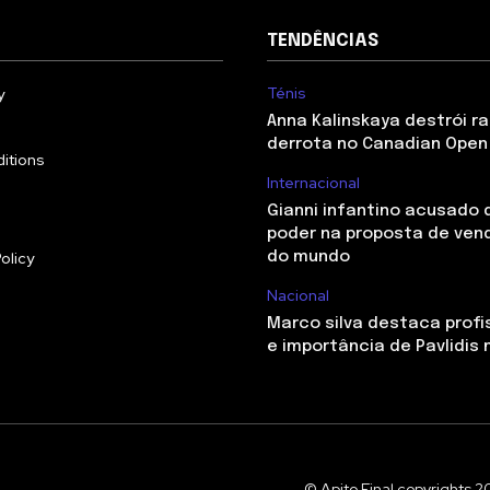
TENDÊNCIAS
Ténis
y
Anna Kalinskaya destrói r
derrota no Canadian Open 
itions
Internacional
Gianni infantino acusado 
poder na proposta de ven
olicy
do mundo
Nacional
Marco silva destaca profi
e importância de Pavlidis 
© Apito Final copyrights 