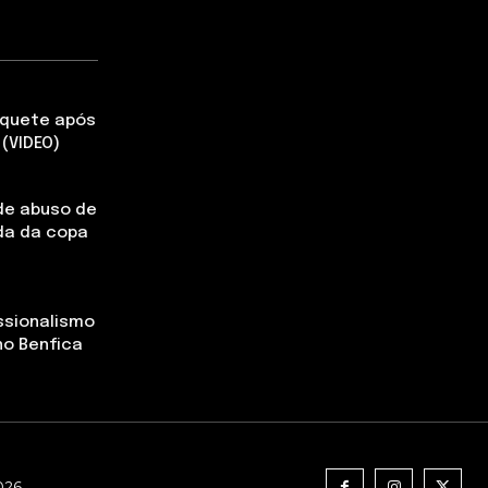
aquete após
(VIDEO)
de abuso de
da da copa
ssionalismo
no Benfica
2026