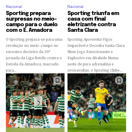
Nacional
Nacional
Sporting prepara
Sporting triunfa em
surpresas no meio-
casa com final
campo para o duelo
eletrizante contra
com o E. Amadora
Santa Clara
O Sporting prepara-se para uma
Sporting Apresenta Vigor
revolução no meio-campo no
Imparável e Derruba Santa Clara
encontro decisivo da 29.ª
Num Jogo Emocionante e
jornada da Liga Betclic contra o
Explosivo em Alvalade Numa
Estrela da Amadora, marcado
noite de pura adrenalina e
para...
reviravoltas, o Sporting Clube...