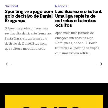
Nacional
Nacional
Sporting vira jogo com
Luis Suárez e o Estoril:
golo decisivo de Daniel
Uma liga repleta de
Bragança
estrelas e talentos
ocultos
O Sporting protagonizou uma
Após mais uma jornada de
reviravolta eletrizante frente ao
emoções intensas na Liga
Santa Clara, graças a um golo
Portuguesa, onde o FC Porto
decisivo de Daniel Bragança,
triunfou e o Sporting se impôs
que voltou a mostrar o seu...
com uma vitória sólida...