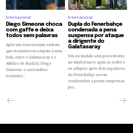
Internacional
Internacional
Diego Simeone choca
Dupla do Fenerbahçe
com gaffe e deixa
condenada a pena
todos sem palavras
suspensa por ataque
a dirigente do
Após um emocionante embate
Galatasaray
que terminou em empate a uma
Um escândalo sem precedentes
bola, entre o Galatasaray e o
no futebol turco agita as redes e
Atlético de Madrid, Diego
os adeptos após dois jogadores
Simeone, o carismático
do Fenerbahçe serem
treinador...
condenados a penas suspensas
por...