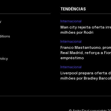
TENDÊNCIAS
Internacional
y
Man city rejeita oferta irr
milhões por Rodri
itions
Internacional
Franco Mastantuono, pro
Real Madrid, reforça a Fio
olicy
empréstimo
Internacional
Liverpool prepara oferta d
milhões por Bradley Barco
© Apito Final copyrights 