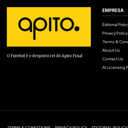
EMPRESA
Editorial Polic
Privacy Policy
Terms & Cond
About Us
O Futebol é o desporto rei do Apito Final
Contact Us
AI Licensing P
TERMS & CONDITIONS
PRIVACY POLICY
EDITORIAL POLICY