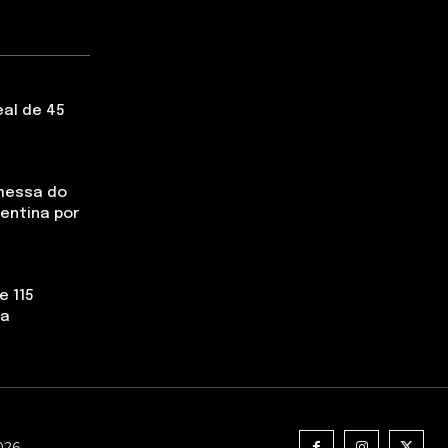
eal de 45
messa do
rentina por
e 115
la
2026