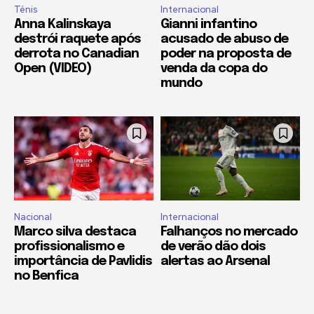
Ténis
Internacional
Anna Kalinskaya
Gianni infantino
destrói raquete após
acusado de abuso de
derrota no Canadian
poder na proposta de
Open (VIDEO)
venda da copa do
mundo
Nacional
Internacional
Marco silva destaca
Falhanços no mercado
profissionalismo e
de verão dão dois
importância de Pavlidis
alertas ao Arsenal
no Benfica