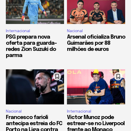
Internacional
Nacional
PSG prepara nova
Arsenal oficializa Bruno
oferta para guarda-
Guimarães por 88
redes Zion Suzuki do
milhões de euros
parma
Nacional
Internacional
Francesco farioli
Victor Munoz pode
antecipa estreia do FC
estrear-se no Liverpool
Porto na Liga contra
frente ao Monaco