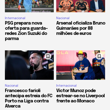
Internacional
Nacional
PSG prepara nova
Arsenal oficializa Bruno
oferta para guarda-
Guimarães por 88
redes Zion Suzuki do
milhões de euros
parma
Nacional
Internacional
Francesco farioli
Victor Munoz pode
antecipa estreia do FC
estrear-se no Liverpool
Porto na Liga contra
frente ao Monaco
Alverca