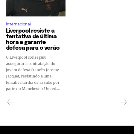
Internacional
Liverpool resiste a
tentativa de última
hora e garante
defesa para o verão
O Liverpool conseguiu
assegurar a contratação do
jovem defesa francês Jeremy
Jacquet, resistindo a uma
tentativa tardia de assalto por
parte do Manchester United....