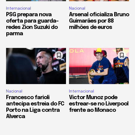
Internacional
Nacional
PSG prepara nova
Arsenal oficializa Bruno
oferta para guarda-
Guimarães por 88
redes Zion Suzuki do
milhões de euros
parma
Nacional
Internacional
Francesco farioli
Victor Munoz pode
antecipa estreia do FC
estrear-se no Liverpool
Porto na Liga contra
frente ao Monaco
Alverca