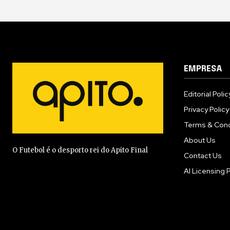
EMPRESA
Editorial Polic
Privacy Policy
Terms & Cond
About Us
O Futebol é o desporto rei do Apito Final
Contact Us
AI Licensing P