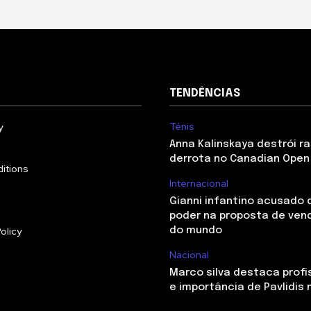
TENDÊNCIAS
Ténis
y
Anna Kalinskaya destrói r
derrota no Canadian Open 
itions
Internacional
Gianni infantino acusado 
poder na proposta de ven
olicy
do mundo
Nacional
Marco silva destaca profi
e importância de Pavlidis 