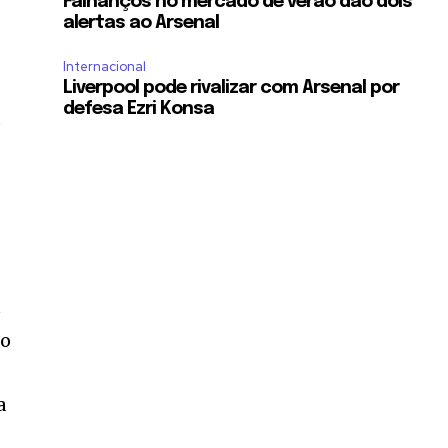
Falhanços no mercado de verão dão dois
alertas ao Arsenal
Internacional
Liverpool pode rivalizar com Arsenal por
defesa Ezri Konsa
o
z
mo
a