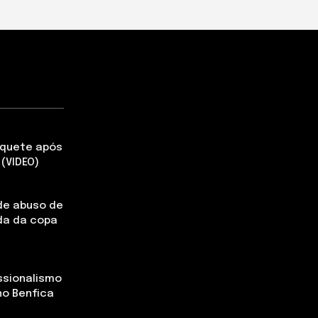
aquete após
(VIDEO)
de abuso de
da da copa
ssionalismo
no Benfica