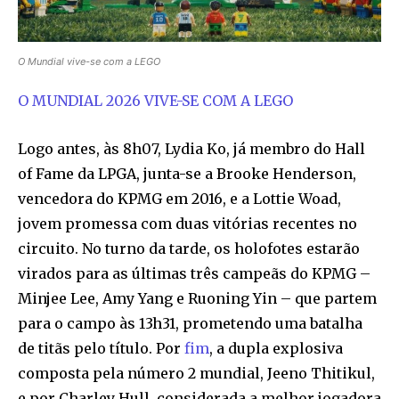
O Mundial vive-se com a LEGO
O MUNDIAL 2026 VIVE-SE COM A LEGO
Logo antes, às 8h07, Lydia Ko, já membro do Hall
of Fame da LPGA, junta-se a Brooke Henderson,
vencedora do KPMG em 2016, e a Lottie Woad,
jovem promessa com duas vitórias recentes no
circuito. No turno da tarde, os holofotes estarão
virados para as últimas três campeãs do KPMG –
Minjee Lee, Amy Yang e Ruoning Yin – que partem
para o campo às 13h31, prometendo uma batalha
de titãs pelo título. Por
fim
, a dupla explosiva
composta pela número 2 mundial, Jeeno Thitikul,
e por Charley Hull, considerada a melhor jogadora