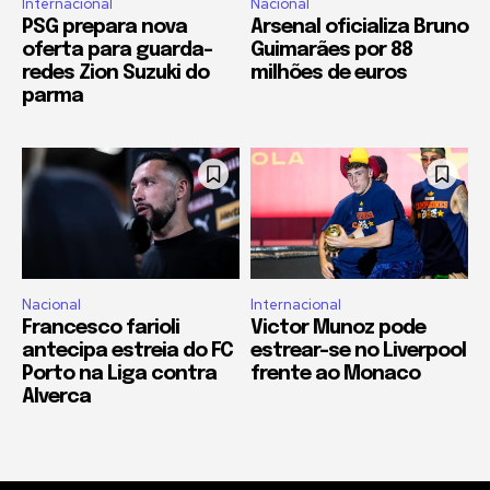
Internacional
Nacional
PSG prepara nova
Arsenal oficializa Bruno
oferta para guarda-
Guimarães por 88
redes Zion Suzuki do
milhões de euros
parma
Nacional
Internacional
Francesco farioli
Victor Munoz pode
antecipa estreia do FC
estrear-se no Liverpool
Porto na Liga contra
frente ao Monaco
Alverca