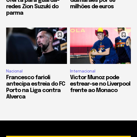
oferta para guarda-
Guimarães por 88
redes Zion Suzuki do
milhões de euros
parma
Nacional
Internacional
Francesco farioli
Victor Munoz pode
antecipa estreia do FC
estrear-se no Liverpool
Porto na Liga contra
frente ao Monaco
Alverca