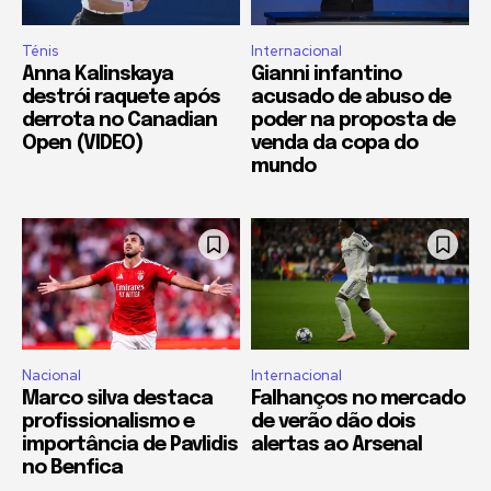
Ténis
Internacional
Anna Kalinskaya
Gianni infantino
destrói raquete após
acusado de abuso de
derrota no Canadian
poder na proposta de
Open (VIDEO)
venda da copa do
mundo
Nacional
Internacional
Marco silva destaca
Falhanços no mercado
profissionalismo e
de verão dão dois
importância de Pavlidis
alertas ao Arsenal
no Benfica