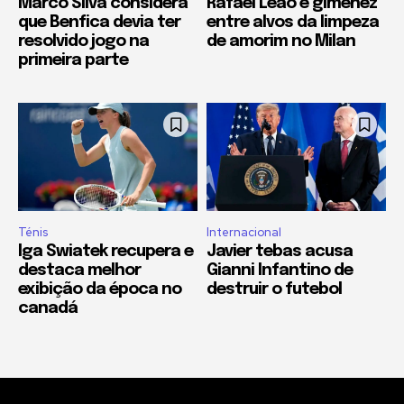
Marco Silva considera
Rafael Leão e giménez
que Benfica devia ter
entre alvos da limpeza
resolvido jogo na
de amorim no Milan
primeira parte
Ténis
Internacional
Iga Swiatek recupera e
Javier tebas acusa
destaca melhor
Gianni Infantino de
exibição da época no
destruir o futebol
canadá