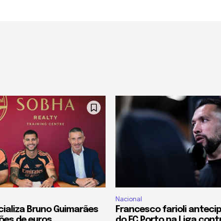
Nacional
icializa Bruno Guimarães
Francesco farioli antecip
hões de euros
do FC Porto na Liga cont