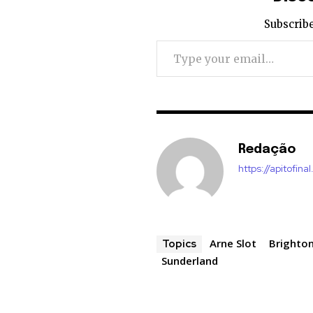
Subscribe
Type your email…
Redação
https://apitofinal
Arne Slot
Brighto
Topics
Sunderland