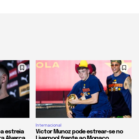
Internacional
a estreia
Victor Munoz pode estrear-se no
ra Alverca
Liverpool frente ao Monaco