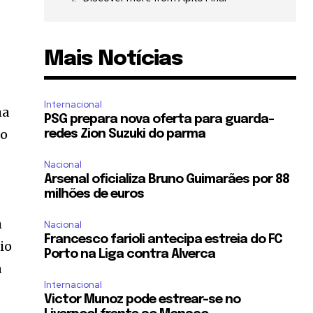
Mais Notícias
Internacional
ma
PSG prepara nova oferta para guarda-
to
redes Zion Suzuki do parma
Nacional
Arsenal oficializa Bruno Guimarães por 88
milhões de euros
m
Nacional
Francesco farioli antecipa estreia do FC
io
Porto na Liga contra Alverca
a
Internacional
Victor Munoz pode estrear-se no