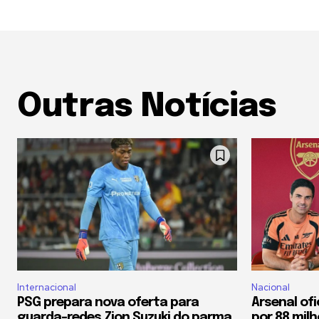
Outras Notícias
Internacional
Nacional
PSG prepara nova oferta para
Arsenal of
guarda-redes Zion Suzuki do parma
por 88 mil