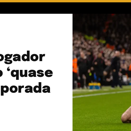
jogador
o ‘quase
mporada