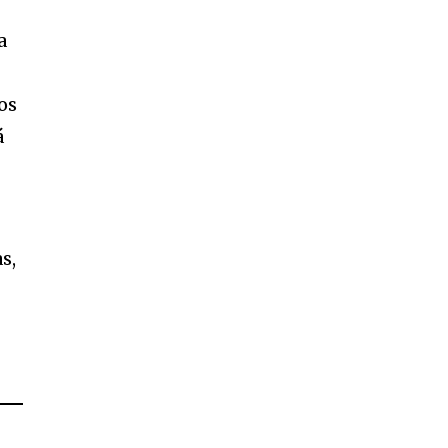
a
os
á
s,