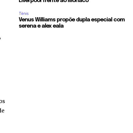
Liverpool frente ao Monaco
Ténis
Venus Williams propõe dupla especial com
serena e alex eala
,
os
de