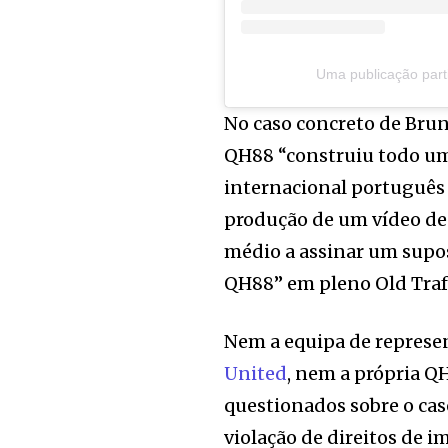
Uma publicação part
No caso concreto de Brun
QH88 “construiu todo um 
internacional português 
produção de um vídeo dee
médio a assinar um supo
QH88” em pleno Old Traf
Nem a equipa de represe
United
, nem a própria 
questionados sobre o caso
violação de direitos de i