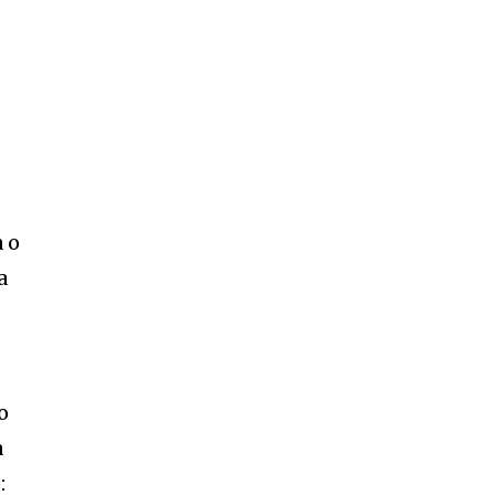
a o
a
o
a
: