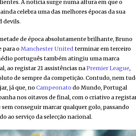
lientes. A notícia surge numa altura em que o
 ainda celebra uma das melhores épocas da sua
d devils.
etade de época absolutamente brilhante, Bruno
e para o
Manchester United
terminar em terceiro
O médio português também atingiu uma marca
al, ao registar 21 assistências na
Premier League
,
oluto de sempre da competição. Contudo, nem tud
ar, já que, no
Campeonato
do Mundo, Portugal
nha nos oitavos de final, com o criativo a regista
e sem conseguir marcar qualquer golo, passando
o ao serviço da selecção nacional.