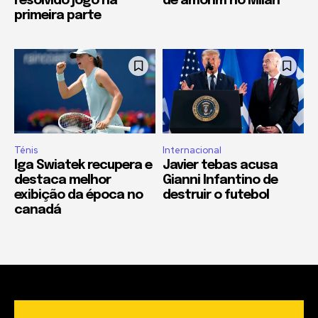
resolvido jogo na
de amorim no Milan
primeira parte
Ténis
Internacional
Iga Swiatek recupera e
Javier tebas acusa
destaca melhor
Gianni Infantino de
exibição da época no
destruir o futebol
canadá