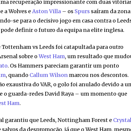
ma recuperação impressionante com duas vitória
te a Wolves e
Aston Villa
– os
Spurs
saíram da zona
do-se para o decisivo jogo em casa contra o Leeds
ode definir o futuro da equipa na elite inglesa.
 Tottenham vs Leeds foi catapultada para outro
 Arsenal sobre o
West Ham
, um resultado que mudo
ato
. Os Hammers pareciam garantir um ponto
um
, quando
Callum Wilson
marcou nos descontos.
o exaustiva do VAR, o golo foi anulado devido a u
e o guarda-redes David Raya – um momento que
st Ham
.
nal garantiu que Leeds, Nottingham Forest e
Crysta
e salvos da despromoção, já que o West Ham, mesm