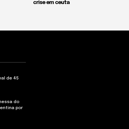
crise em ceuta
eal de 45
messa do
rentina por