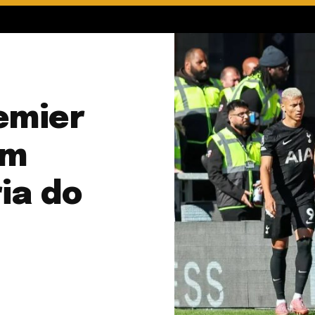
emier
am
ia do