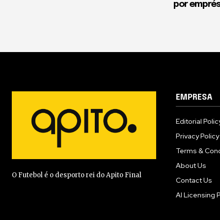
por empré
EMPRESA
Editorial Polic
Privacy Policy
Terms & Cond
About Us
O Futebol é o desporto rei do Apito Final
Contact Us
AI Licensing P