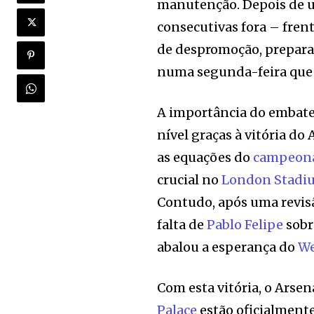
manutenção. Depois de u
consecutivas fora – fren
de despromoção, preparan
numa segunda-feira que p
A importância do embate
nível graças à vitória do
as equações do
campeon
crucial no
London Stadi
Contudo, após uma revisã
falta de
Pablo Felipe
sobr
abalou a esperança do
We
Com esta vitória, o Arse
Palace
estão oficialment