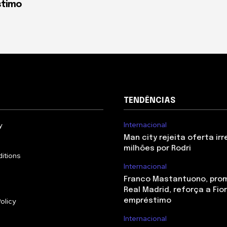
stimo
TENDÊNCIAS
Internacional
y
Man city rejeita oferta irr
milhões por Rodri
itions
Internacional
Franco Mastantuono, pro
Real Madrid, reforça a Fio
olicy
empréstimo
Internacional