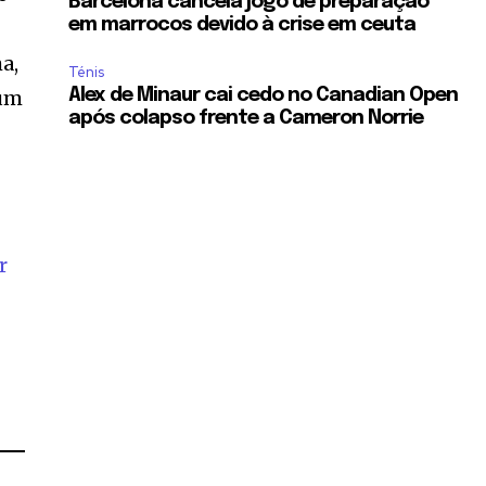
Barcelona cancela jogo de preparação
em marrocos devido à crise em ceuta
a,
Ténis
 um
Alex de Minaur cai cedo no Canadian Open
após colapso frente a Cameron Norrie
r