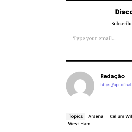
Disc
Subscribe
Type your email…
Redação
https://apitofinal
Arsenal
Callum Wi
Topics
West Ham