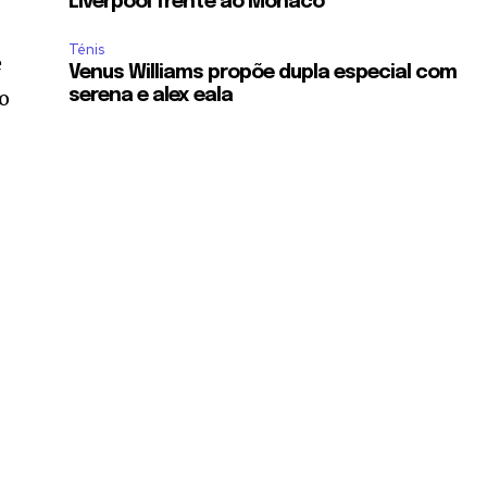
Liverpool frente ao Monaco
Ténis
e
Venus Williams propõe dupla especial com
do
serena e alex eala