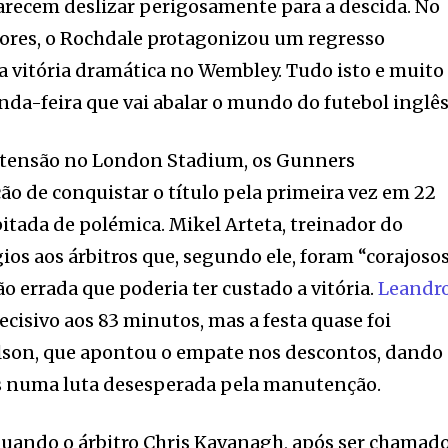
ecem deslizar perigosamente para a descida. No
riores, o Rochdale protagonizou um regresso
 vitória dramática no Wembley. Tudo isto e muito
nda-feira que vai abalar o mundo do futebol inglês
 tensão no London Stadium, os Gunners
o de conquistar o título pela primeira vez em 22
tada de polémica. Mikel Arteta, treinador do
ios aos árbitros que, segundo ele, foram “corajoso
o errada que poderia ter custado a vitória.
Leandr
cisivo aos 83 minutos, mas a festa quase foi
lson, que apontou o empate nos descontos, dando
 numa luta desesperada pela manutenção.
quando o árbitro Chris Kavanagh, após ser chamad