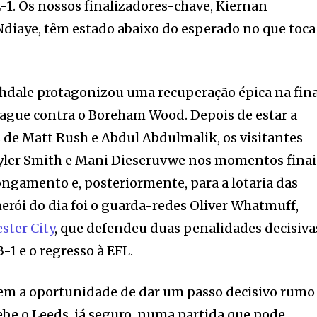
-1. Os nossos finalizadores-chave, Kiernan
diaye, têm estado abaixo do esperado no que toca
ochdale protagonizou uma recuperação épica na fin
eague contra o Boreham Wood. Depois de estar a
 de Matt Rush e Abdul Abdulmalik, os visitantes
yler Smith e Mani Dieseruvwe nos momentos finai
ongamento e, posteriormente, para a lotaria das
erói do dia foi o guarda-redes Oliver Whatmuff,
ster City
, que defendeu duas penalidades decisiva
-1 e o regresso à EFL.
tem a oportunidade de dar um passo decisivo rumo
e o Leeds, já seguro, numa partida que pode