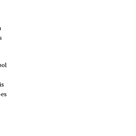
a
s
bol
is
ões