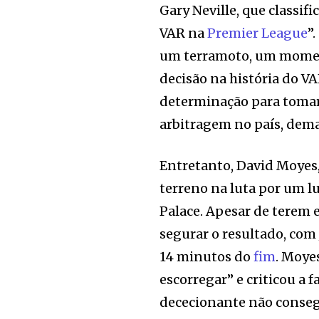
Gary Neville, que classi
VAR na
Premier League
”
um terramoto, um moment
decisão na história do VA
determinação para tomar 
arbitragem no país, dema
Entretanto, David Moyes,
terreno na luta por um 
Palace. Apesar de tere
segurar o resultado, com 
14 minutos do
fim
. Moye
escorregar” e criticou a f
dececionante não conseg