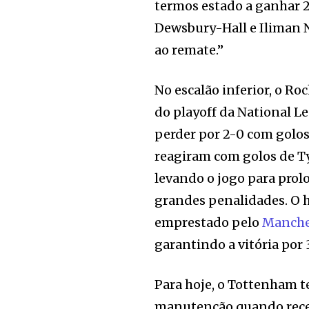
termos estado a ganhar 2
Dewsbury-Hall e Iliman N
ao remate.”
No escalão inferior, o R
do playoff da National L
perder por 2-0 com golos
reagiram com golos de T
levando o jogo para prol
grandes penalidades. O h
emprestado pelo
Manche
garantindo a vitória por 3
Para hoje, o Tottenham 
manutenção quando receb