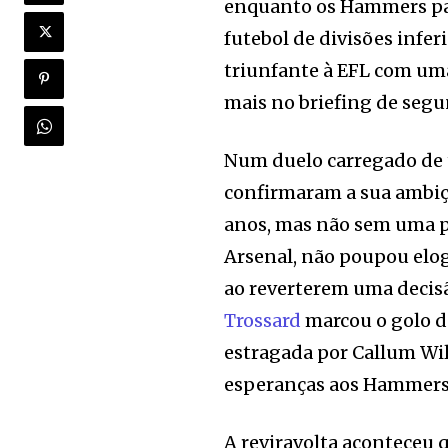
enquanto os Hammers par
futebol de divisões infe
triunfante à EFL com uma
mais no briefing de segu
Num duelo carregado de
confirmaram a sua ambiçã
anos, mas não sem uma pi
Arsenal, não poupou elog
ao reverterem uma decisã
Trossard
marcou o golo de
estragada por Callum Wi
esperanças aos Hammers
A reviravolta aconteceu 