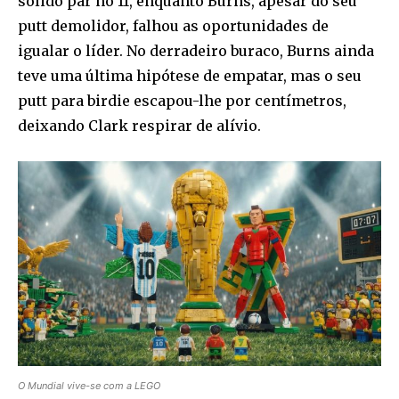
sólido par no 11, enquanto Burns, apesar do seu
putt demolidor, falhou as oportunidades de
igualar o líder. No derradeiro buraco, Burns ainda
teve uma última hipótese de empatar, mas o seu
putt para birdie escapou-lhe por centímetros,
deixando Clark respirar de alívio.
O Mundial vive-se com a LEGO