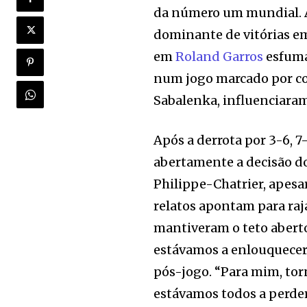
da número um mundial. A
dominante de vitórias em 
em
Roland Garros
esfuma
num jogo marcado por co
Sabalenka, influenciara
Após a derrota por 3-6, 7
abertamente a decisão d
Philippe-Chatrier, apesa
relatos apontam para raj
mantiveram o teto aberto
estávamos a enlouquecer,
pós-jogo. “Para mim, to
estávamos todos a perder