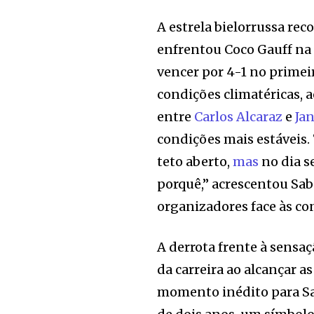
A estrela bielorrussa re
enfrentou Coco Gauff na 
vencer por 4-1 no primeir
condições climatéricas, a
entre
Carlos Alcaraz
e
Ja
condições mais estáveis.
teto aberto,
mas
no dia 
porquê,” acrescentou Sa
organizadores face às co
A derrota frente à sensa
da carreira ao alcançar 
momento inédito para Sa