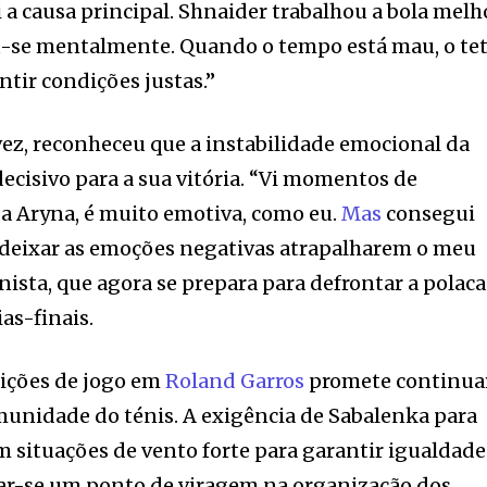
 a causa principal. Shnaider trabalhou a bola melh
-se mentalmente. Quando o tempo está mau, o te
ntir condições justas.”
vez, reconheceu que a instabilidade emocional da
decisivo para a sua vitória. “Vi momentos de
 a Aryna, é muito emotiva, como eu.
Mas
consegui
deixar as emoções negativas atrapalharem o meu
nista, que agora se prepara para defrontar a polaca
as-finais.
dições de jogo em
Roland Garros
promete continua
munidade do ténis. A exigência de Sabalenka para
em situações de vento forte para garantir igualdade
ar-se um ponto de viragem na organização dos