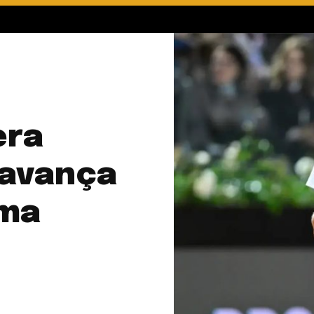
era
 avança
oma