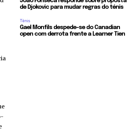
nd
Joao Fonseca responde sobre proposta
de Djokovic para mudar regras do ténis
Ténis
Gael Monfils despede-se do Canadian
open com derrota frente a Learner Tien
cia
ue
6-
e