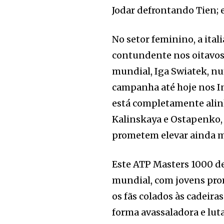
Jodar defrontando Tien; e
No setor feminino, a ital
contundente nos oitavos,
mundial, Iga Swiatek, n
campanha até hoje nos In
está completamente alinh
Kalinskaya e Ostapenko, 
prometem elevar ainda ma
Este ATP Masters 1000 d
mundial, com jovens pro
os fãs colados às cadeira
forma avassaladora e luta