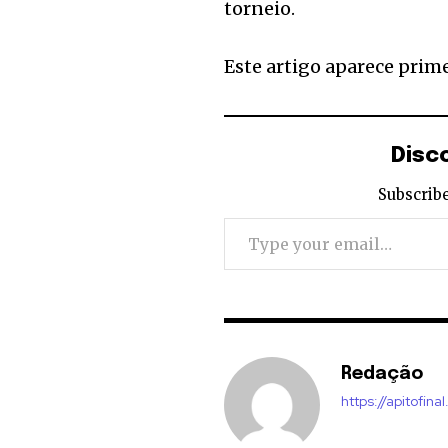
torneio.
Este artigo aparece prim
Disc
Subscribe
Type your email…
Redação
https://apitofinal