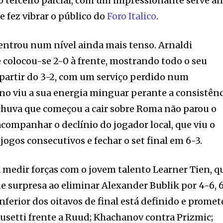
vo terceiro parcial, com um impressionante serve a
e fez vibrar o público do
Foro Italico
.
a entrou num nível ainda mais tenso. Arnaldi
colocou-se 2-0 à frente, mostrando todo o seu
partir do 3-2, com um serviço perdido num
ano viu a sua energia minguar perante a consistên
e chuva que começou a cair sobre Roma não parou o
acompanhar o declínio do jogador local, que viu o
ogos consecutivos e fechar o set final em 6-3.
á medir forças com o jovem talento Learner Tien, q
 surpresa ao eliminar Alexander Bublik por 4-6, 
inferior dos oitavos de final está definido e promet
usetti frente a Ruud; Khachanov contra Prizmic;