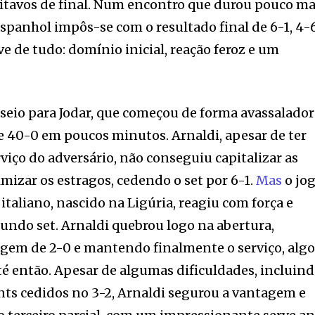
oitavos de final. Num encontro que durou pouco ma
espanhol impôs-se com o resultado final de 6-1, 4-6
e de tudo: domínio inicial, reação feroz e um
sseio para Jodar, que começou de forma avassalador
 40-0 em poucos minutos. Arnaldi, apesar de ter
viço do adversário, não conseguiu capitalizar as
izar os estragos, cedendo o set por 6-1.
Mas
o jo
 italiano, nascido na Ligúria, reagiu com força e
undo set. Arnaldi quebrou logo na abertura,
em de 2-0 e mantendo finalmente o serviço, alg
té então. Apesar de algumas dificuldades, incluin
nts cedidos no 3-2, Arnaldi segurou a vantagem e