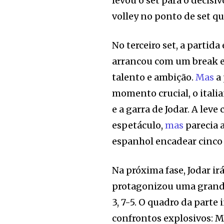
levou o set para o decisi
volley no ponto de set qu
No terceiro set, a partid
arrancou com um break e 
talento e ambição.
Mas
a 
momento crucial, o itali
e a garra de Jodar. A lev
espetáculo,
mas
parecia 
espanhol encadear cinco j
Na próxima fase, Jodar ir
protagonizou uma grande
3, 7-5. O quadro da parte 
confrontos explosivos: M