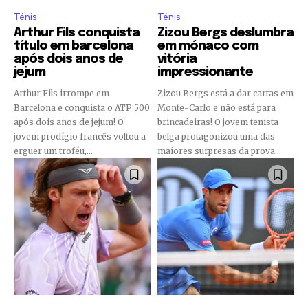
Ténis
Ténis
Arthur Fils conquista
Zizou Bergs deslumbra
título em barcelona
em mónaco com
após dois anos de
vitória
jejum
impressionante
Arthur Fils irrompe em
Zizou Bergs está a dar cartas em
Barcelona e conquista o ATP 500
Monte-Carlo e não está para
após dois anos de jejum! O
brincadeiras! O jovem tenista
jovem prodígio francês voltou a
belga protagonizou uma das
erguer um troféu,...
maiores surpresas da prova...