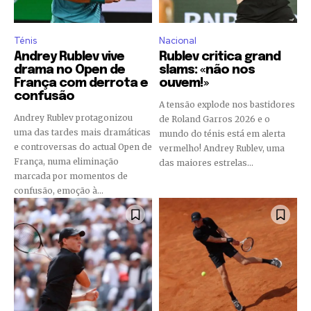
Ténis
Nacional
Andrey Rublev vive
Rublev critica grand
drama no Open de
slams: «não nos
França com derrota e
ouvem!»
confusão
A tensão explode nos bastidores
Andrey Rublev protagonizou
de Roland Garros 2026 e o
uma das tardes mais dramáticas
mundo do ténis está em alerta
e controversas do actual Open de
vermelho! Andrey Rublev, uma
França, numa eliminação
das maiores estrelas...
marcada por momentos de
confusão, emoção à...