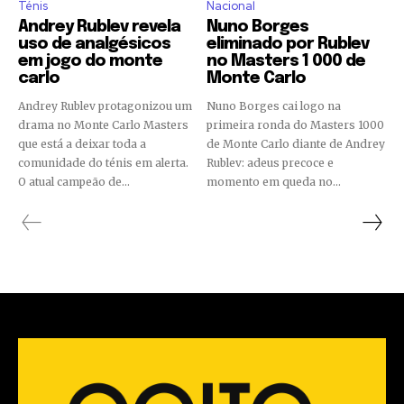
Ténis
Nacional
Andrey Rublev revela
Nuno Borges
uso de analgésicos
eliminado por Rublev
em jogo do monte
no Masters 1 000 de
carlo
Monte Carlo
Andrey Rublev protagonizou um
Nuno Borges cai logo na
drama no Monte Carlo Masters
primeira ronda do Masters 1000
que está a deixar toda a
de Monte Carlo diante de Andrey
comunidade do ténis em alerta.
Rublev: adeus precoce e
O atual campeão de...
momento em queda no...