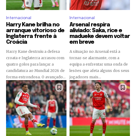
Internacional
Internacional
Harry Kane brilha no
Arsenal respira
arranque vitorioso de
aliviado: Saka, rice e
Inglaterra frente à
madueke devem voltar
Croácia
em breve
Harry Kane destruiu a defesa
A situação no Arsenal está a
croata e Inglaterra arrasou com
tornar-se alarmante, com a
quatro golos para lançar a
equipa a enfrentar uma onda de
candidatura ao Mundial 2026 de
lesões que afeta alguns dos seus
forma estrondosa. O avançado...
jogadores mais...