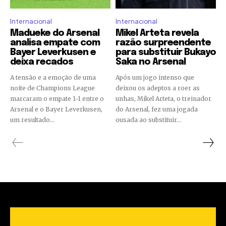
Internacional
Internacional
Madueke do Arsenal
Mikel Arteta revela
analisa empate com
razão surpreendente
Bayer Leverkusen e
para substituir Bukayo
deixa recados
Saka no Arsenal
A tensão e a emoção de uma
Após um jogo intenso que
noite de Champions League
deixou os adeptos a roer as
marcaram o empate 1-1 entre o
unhas, Mikel Arteta, o treinador
Arsenal e o Bayer Leverkusen,
do Arsenal, fez uma jogada
um resultado...
ousada ao substituir...