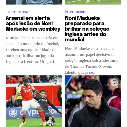
Internacional
Internacional
Arsenal em alerta
Noni Madueke
após lesão de Noni
preparado para
Madueke em wembley
brilhar na seleção
inglesa antes do
Noni Madueke, uma estrela em
mundial
ascensão no mundo do futebol,
Noni Madueke está prestes a
recebeu uma oportunidade de
assumir um papel decisivo na
ouro para brilhar no jogo da
seleção inglesa sob a liderança
Inglaterra frente ao Uruguai....
de Thomas Tuchel. O jovem
talento, que já se...