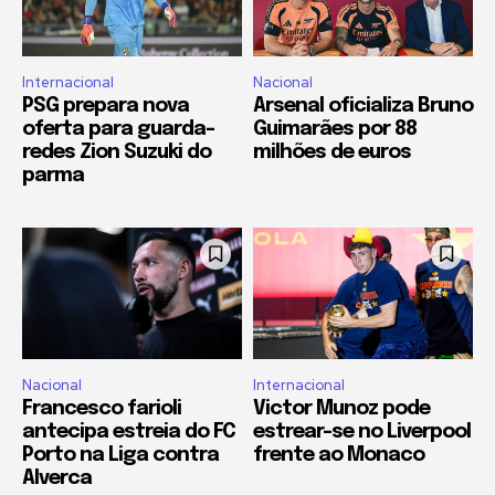
Internacional
Nacional
PSG prepara nova
Arsenal oficializa Bruno
oferta para guarda-
Guimarães por 88
redes Zion Suzuki do
milhões de euros
parma
Nacional
Internacional
Francesco farioli
Victor Munoz pode
antecipa estreia do FC
estrear-se no Liverpool
Porto na Liga contra
frente ao Monaco
Alverca